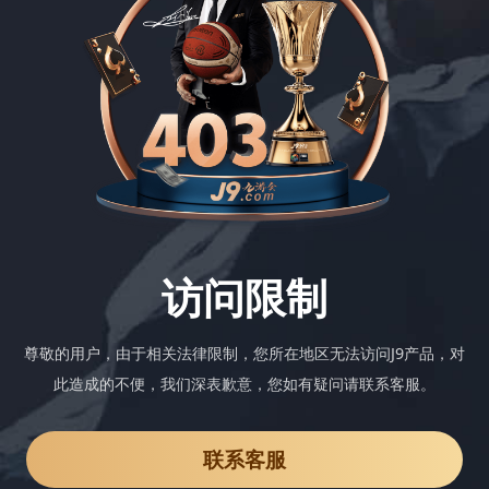
访问限制
尊敬的用户，由于相关法律限制，您所在地区无法访问J9产品，对
此造成的不便，我们深表歉意，您如有疑问请联系客服。
联系客服