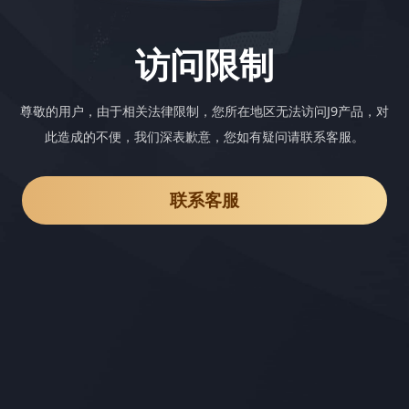
访问限制
尊敬的用户，由于相关法律限制，您所在地区无法访问J9产品，对
此造成的不便，我们深表歉意，您如有疑问请联系客服。
联系客服