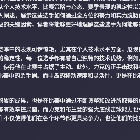
从个人技术水平、比赛策略与心态、赛季表现的稳定性以
入阐述，展示这些选手如何通过全方位的努力和实力脱颖
级的关键因素，读者将能够更好地理解这些选手为何能够
赛季中的表现可谓惊艳，尤其在个人技术水平方面，展现
的稳定性，每一位选手都有着自己独特的技术优势。例如
，使得他在比赛中占据了主动。此外，力克的正手击球和
比赛中的杀手锏。而中岛的移动速度和灵活性，更是在比
积累的成果，也是在比赛中通过不断调整和改进所取得的
够有效掌控局面，而力克和布兰登的强大底线击球能力也
升不仅使得他们在各个环节都更具竞争力，也让他们的比