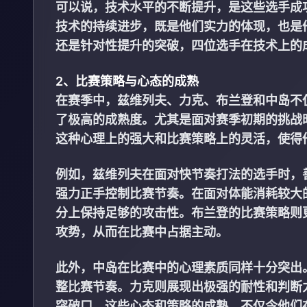
可以说，技术水平的不断提升，是这些选手成
技术的持续进步，既是他们实力的体现，也是
还是针对性提升的突破，四位选手在技术上的
2、比赛策略与心态的成熟
在赛季中，兹维列夫、力克、布兰登和中岛不
了极高的成熟度。尤其是面对赛季初期的挑战
这种心理上的强大和比赛策略上的灵活，使得
例如，兹维列夫在面对快节奏打法的选手时，
强力正手控制比赛节奏。在面对体能消耗较大
分上保持足够的攻击性。布兰登的比赛策略则
攻势，从而在比赛中占据主动。
此外，中岛在比赛中的心理素质同样十分突出
整比赛节奏。力克则展现出极强的耐性和判断
突破口。这些心态和策略的成熟，不仅令他们