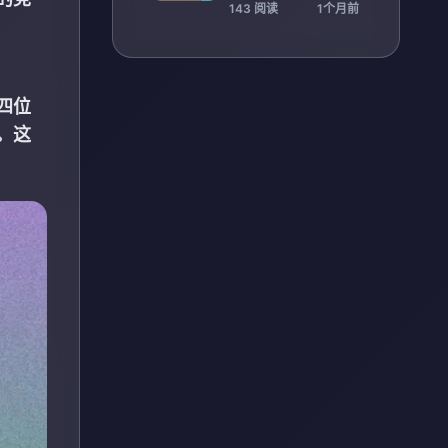
平台精彩不断实时更
143 阅读
1个月前
新
四位
。这