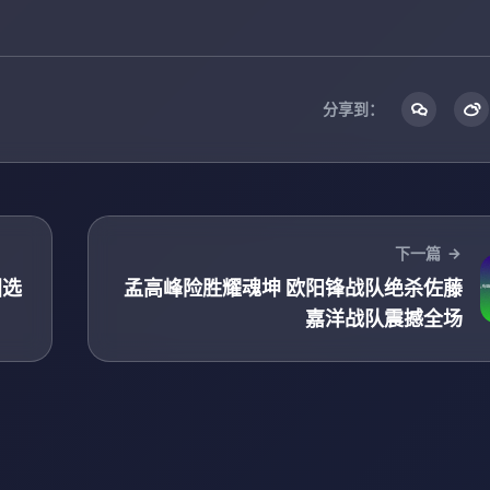
分享到：
下一篇
国选
孟高峰险胜耀魂坤 欧阳锋战队绝杀佐藤
嘉洋战队震撼全场