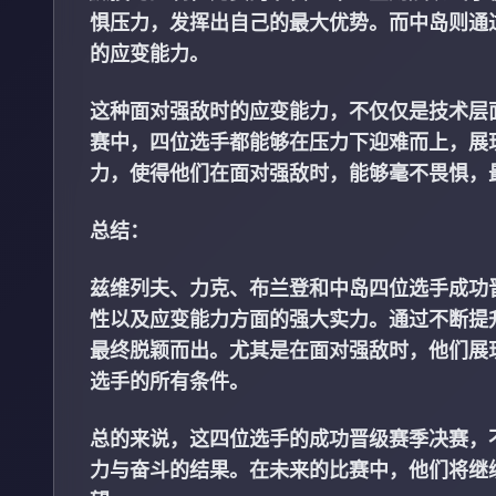
惧压力，发挥出自己的最大优势。而中岛则通
的应变能力。
这种面对强敌时的应变能力，不仅仅是技术层
赛中，四位选手都能够在压力下迎难而上，展
力，使得他们在面对强敌时，能够毫不畏惧，
总结：
兹维列夫、力克、布兰登和中岛四位选手成功
性以及应变能力方面的强大实力。通过不断提
最终脱颖而出。尤其是在面对强敌时，他们展
选手的所有条件。
总的来说，这四位选手的成功晋级赛季决赛，
力与奋斗的结果。在未来的比赛中，他们将继