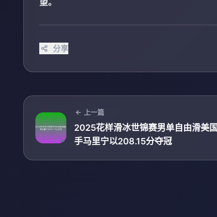
望。
分享
上一篇
2025花样滑冰世锦赛男单自由滑美
手马里宁以208.15分夺冠