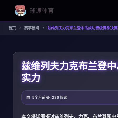
首页
赛事新闻
兹维列夫力克布兰登中岛成功晋级赛季决赛
兹维列夫力克布兰登中
实力
5个月前
236 阅读
本文将详细探讨兹维列夫、力克、布兰登和中